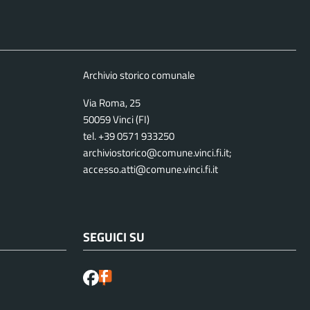
Archivio storico comunale
Via Roma, 25
50059 Vinci (FI)
tel. +39 0571 933250
archiviostorico@comune.vinci.fi.it;
accesso.atti@comune.vinci.fi.it
SEGUICI SU