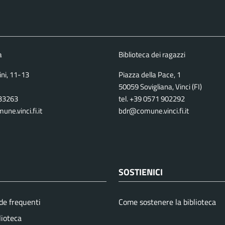
a
Biblioteca dei ragazzi
ini, 11-13
Piazza della Pace, 1
50059 Sovigliana, Vinci (FI)
933263
tel. +39 0571 902292
ne.vinci.fi.it
bdr@comune.vinci.fi.it
SOSTIENICI
e frequenti
Come sostenere la biblioteca
lioteca