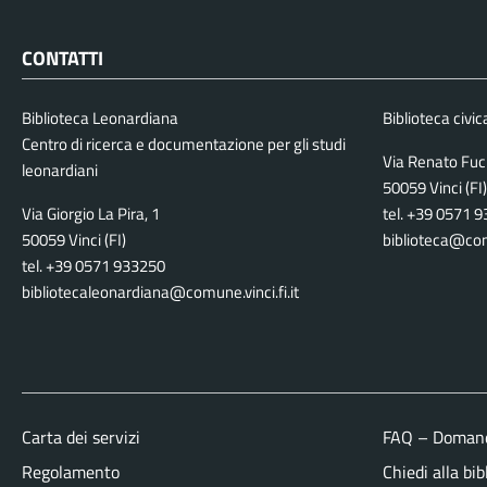
CONTATTI
Biblioteca Leonardiana
Biblioteca civic
Centro di ricerca e documentazione per gli studi
Via Renato Fuc
leonardiani
50059 Vinci (FI)
Via Giorgio La Pira, 1
tel. +39 0571 
50059 Vinci (FI)
biblioteca@comu
tel. +39 0571 933250
bibliotecaleonardiana@comune.vinci.fi.it
Carta dei servizi
FAQ – Domand
Regolamento
Chiedi alla bib