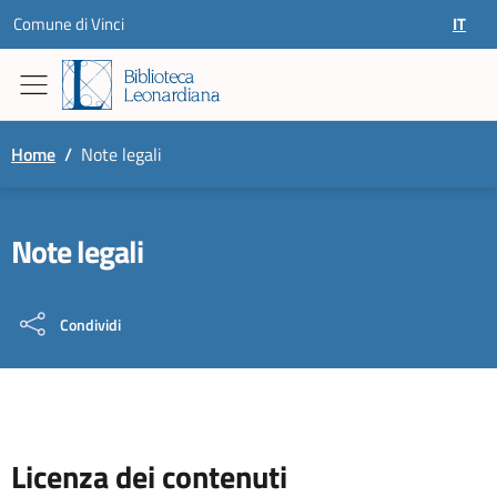
Skip to content
Comune di Vinci
IT
SELEZ
Home
/
Note legali
Note legali
Condividi
Licenza dei contenuti