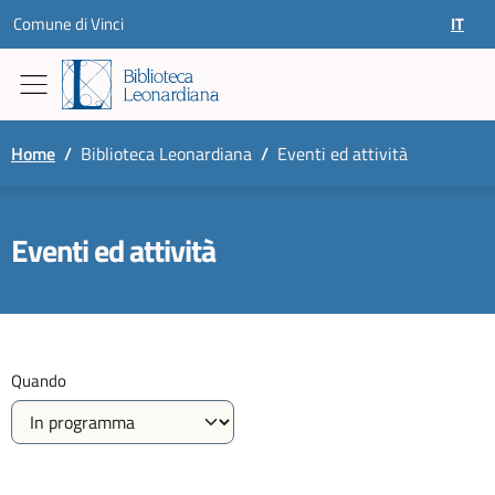
Skip to content
Comune di Vinci
IT
SELEZ
Home
/
Biblioteca Leonardiana
/
Eventi ed attività
Eventi ed attività
Quando