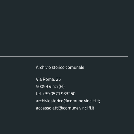
Archivio storico comunale
Via Roma, 25
50059 Vinci (FI)
tel. +39 0571 933250
archiviostorico@comune.vinci.fi.it;
accesso.atti@comune.vinci.fi.it