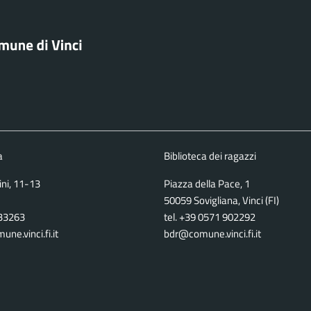
a
Biblioteca dei ragazzi
ini, 11-13
Piazza della Pace, 1
50059 Sovigliana, Vinci (FI)
933263
tel. +39 0571 902292
ne.vinci.fi.it
bdr@comune.vinci.fi.it