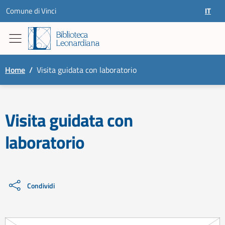
Skip to content
Comune di Vinci
IT
SELEZ
Home
/
Visita guidata con laboratorio
Visita guidata con
laboratorio
Condividi